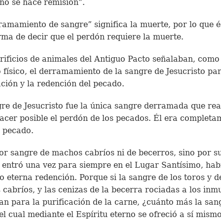
no se hace remisión”.
ramamiento de sangre” significa la muerte, por lo que é
rma de decir que el perdón requiere la muerte.
rificios de animales del Antiguo Pacto señalaban, como
 físico, el derramamiento de la sangre de Jesucristo par
ación y la redención del pecado.
re de Jesucristo fue la única sangre derramada que re
acer posible el perdón de los pecados. Él era completa
e pecado.
or sangre de machos cabríos ni de becerros, sino por s
 entró una vez para siempre en el Lugar Santísimo, ha
o eterna redención. Porque si la sangre de los toros y d
cabríos, y las cenizas de la becerra rociadas a los inm
can para la purificación de la carne, ¿cuánto más la san
 el cual mediante el Espíritu eterno se ofreció a sí mismo