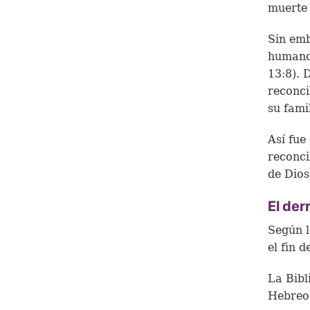
muerte
Sin emb
humanos
13:8). 
reconci
su fami
Así fue
reconci
de Dios
El de
Según l
el fin d
La Bibl
Hebreos