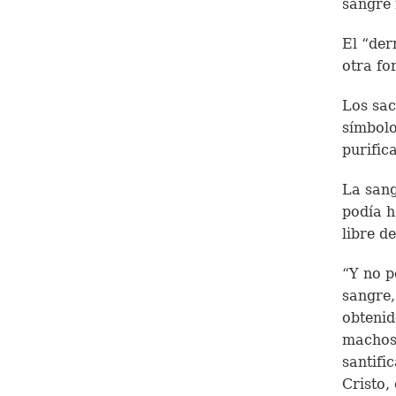
sangre 
El “der
otra fo
Los sac
símbolo
purific
La sang
podía h
libre d
“Y no p
sangre,
obtenid
machos 
santifi
Cristo,