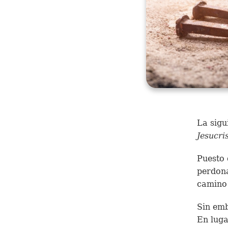
La sigu
Jesucri
Puesto 
perdona
camino 
Sin emb
En luga