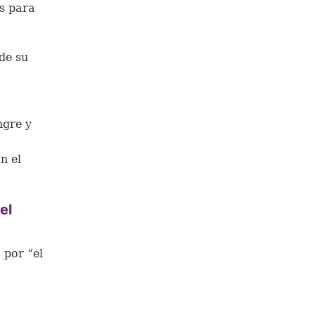
s para
 de su
ngre y
n el
el
 por “el