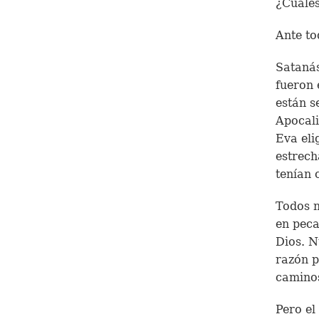
¿Cuáles
Ante to
Satanás
fueron 
están s
Apocali
Eva eli
estrech
tenían 
Todos n
en pec
Dios. N
razón p
camino
Pero el