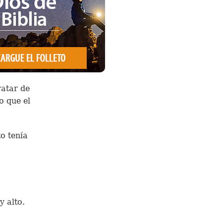
ratar de
o que el
o tenía
y alto.