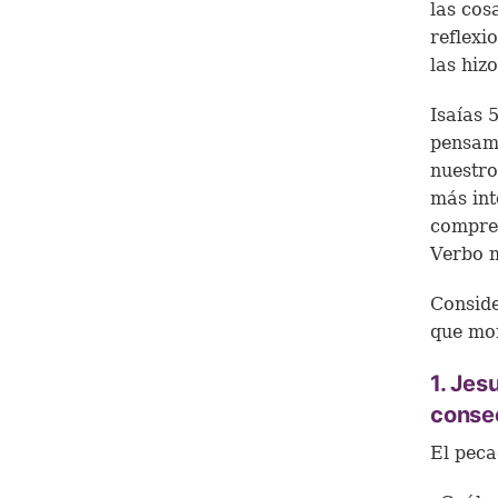
las cos
reflexi
las hiz
Isaías 
pensami
nuestro
más int
compren
Verbo 
Conside
que mor
1. Jes
conse
El peca