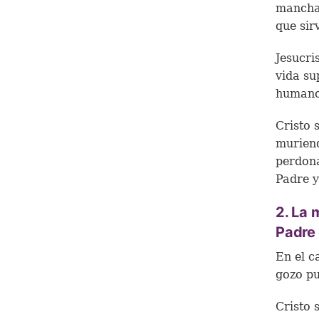
mancha 
que sir
Jesucri
vida su
humanos
Cristo 
muriend
perdona
Padre y
2. La 
Padre 
En el c
gozo pu
Cristo 