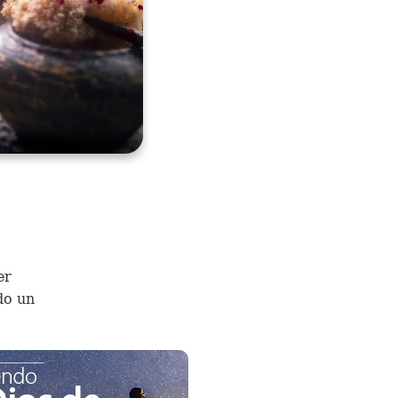
er
do un