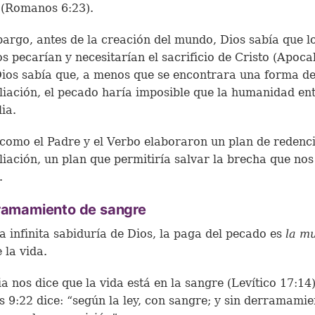
 (Romanos 6:23).
argo, antes de la creación del mundo, Dios sabía que l
 pecarían y necesitarían el sacrificio de Cristo (Apocal
Dios sabía que, a menos que se encontrara una forma d
liación, el pecado haría imposible que la humanidad en
lia.
 como el Padre y el Verbo elaboraron un plan de redenc
liación, un plan que permitiría salvar la brecha que no
.
rramamiento de sangre
a infinita sabiduría de Dios, la paga del pecado es
la m
e la vida.
ia nos dice que la vida está en la sangre (Levítico 17:14)
 9:22 dice: “según la ley, con sangre; y sin derramamie