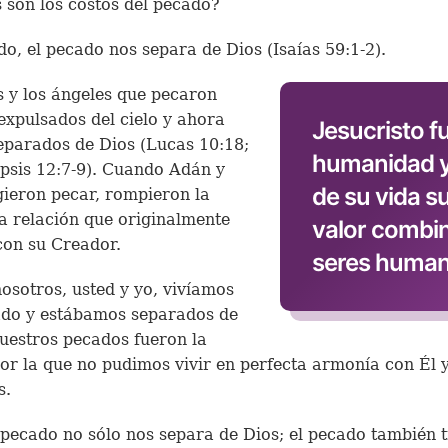
 son los costos del pecado?
do, el pecado nos separa de Dios (Isaías 59:1-2).
 y los ángeles que pecaron
expulsados del cielo y ahora
Jesucristo fu
eparados de Dios (Lucas 10:18;
humanidad y,
psis 12:7-9). Cuando Adán y
de su vida s
gieron pecar, rompieron la
a relación que originalmente
valor combin
con su Creador.
seres human
osotros, usted y yo, vivíamos
ado y estábamos separados de
uestros pecados fueron la
or la que no pudimos vivir en perfecta armonía con Él 
s.
 pecado no sólo nos separa de Dios; el pecado también t