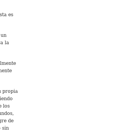
sta es
 un
a la
almente
mente
u propia
biendo
e los
undos,
gre de
 sin