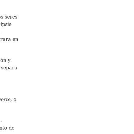
os seres
ipsis
e
trara en
ión y
s separa
uerte,
o
.
nto de