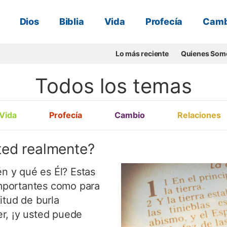
Dios
Biblia
Vida
Profecía
Camb
Lo más reciente
Quienes Som
Todos los temas
Vida
Profecía
Cambio
Relaciones
ted realmente?
én y qué es Él? Estas
mportantes como para
itud de burla
r, ¡y usted puede