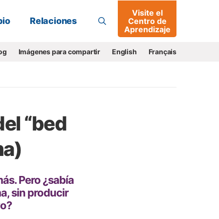
Visite el
Buscar
io
Relaciones
Centro de
Aprendizaje
og
Imágenes para compartir
English
Français
del “bed
ma)
s. Pero ¿sabía
, sin producir
vo?