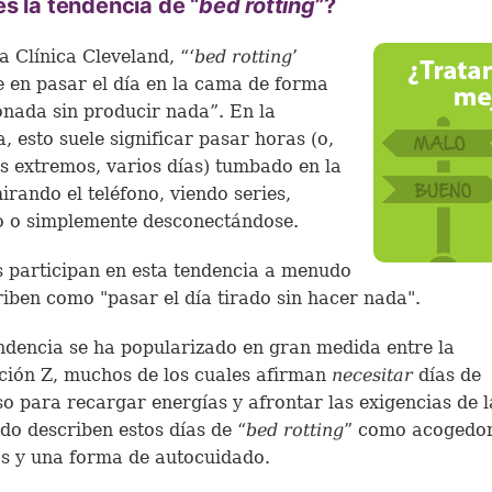
s la tendencia de “
bed rotting
”?
a Clínica Cleveland, “‘
bed rotting
’
e en pasar el día en la cama de forma
onada sin producir nada”. En la
a, esto suele significar pasar horas (o,
s extremos, varios días) tumbado en la
rando el teléfono, viendo series,
o o simplemente desconectándose.
 participan en esta tendencia a menudo
riben como "pasar el día tirado sin hacer nada".
ndencia se ha popularizado en gran medida entre la
ión Z, muchos de los cuales afirman
necesitar
días de
o para recargar energías y afrontar las exigencias de l
o describen estos días de “
bed rotting
” como acogedor
os y una forma de autocuidado.