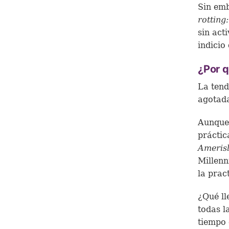
Sin emb
rotting
sin act
indicio
¿Por q
La tend
agotada
Aunque 
práctic
Ameris
Millenn
la prac
¿Qué ll
todas l
tiempo 