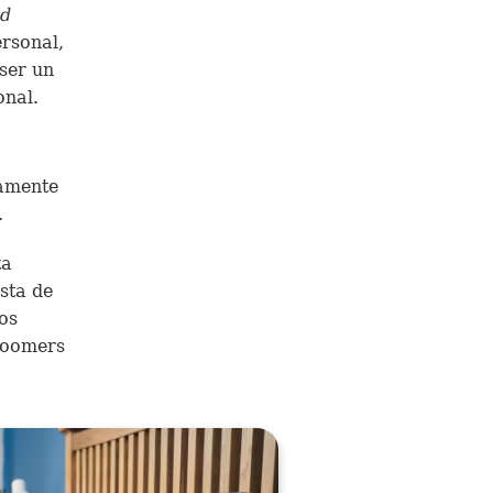
ed
rsonal,
 ser un
onal.
camente
.
ta
sta de
os
 Boomers