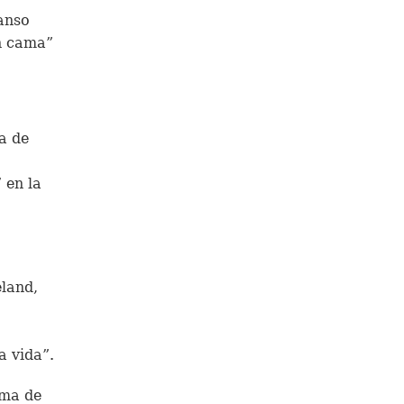
anso
en cama”
a de
 en la
eland,
a vida”.
rma de