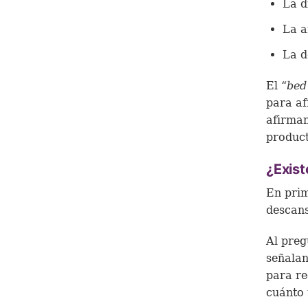
La d
La a
La d
El “
bed
para af
afirman
product
¿Exist
En prim
descan
Al preg
señalan
para re
cuánto 