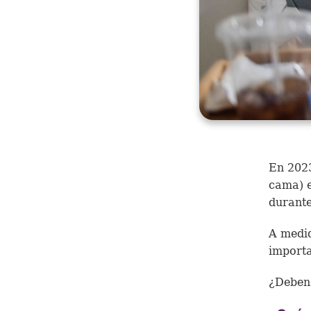
En 2023
cama) e
durante
A medid
importa
¿Deben 