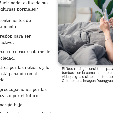
ducir nada, evitando sus
 diurnas normales?
sentimientos de
amiento.
resión para ser
uctivo.
eseo de desconectarse de
ociedad.
strés por las noticias y lo
El "bed rotting" consiste en pa
tumbado en la cama mirando el m
está pasando en el
videojuegos o simplemente de
do.
Crédito de la imagen: Youngyua
preocupaciones por las
nzas o por el futuro.
nergía baja.