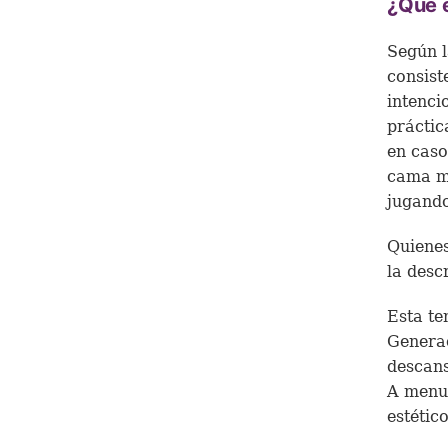
¿Qué e
Según l
consist
intenci
práctic
en caso
cama mi
jugand
Quienes
la desc
Esta te
Generac
descans
A menud
estétic