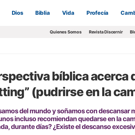
Dios
Biblia
Vida
Profecía
Camb
Quienes Somos
Revista Discernir
Bl
spectiva bíblica acerca 
tting” (pudrirse en la ca
samos del mundo y soñamos con descansar má
unos incluso recomiendan quedarse en la cama
da, durante días? ¿Existe el descanso excesi