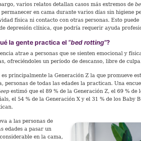
argo, varios relatos detallan casos más extremos de
b
:
permanecer en cama durante varios días sin higiene pe
ividad física ni contacto con otras personas. Esto puede
 de depresión clínica, que podría requerir ayuda profesi
ué la gente practica el “
bed rotting
”?
encia atrae a personas que se sienten emocional y físi
s, ofreciéndoles un período de descanso, libre de culpa
es principalmente la Generación Z la que promueve es
a, personas de todas las edades la practican. Una encue
leep
estimó que el 89 % de la Generación Z, el 69 % de l
ials, el 54 % de la Generación X y el 31 % de los Baby
tican.
eva a las personas de
as edades a pasar un
considerable en la cama,