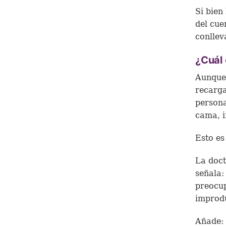
Si bien
del cue
conllev
¿Cuál 
Aunque 
recarga
persona
cama, i
Esto es
La doct
señala:
preocup
improdu
Añade: 