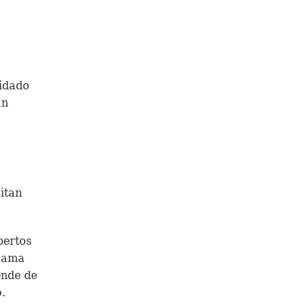
idado
an
itan
pertos
 cama
ende de
.