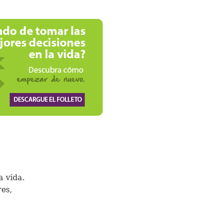
a vida.
es,