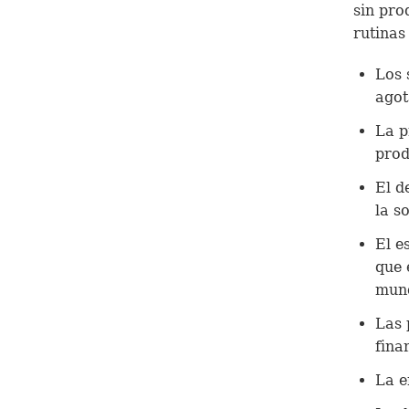
sin pro
rutinas
Los 
agot
La p
prod
El d
la s
El e
que 
mun
Las 
fina
La e