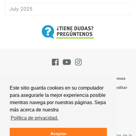
July 2025
Pregúntenos
Suscríbase
Contacto
Quienes Somos
Todos los Temas
Perspectivas
Versículos Para Meditar
Este sitio guarda cookies en su computador
para asegurarle la mejor experiencia posible
Mapa Del Sitio
mientras navega por nuestras páginas. Sepa
más acerca de nuestra
© 2026 Iglesia de Dios, una Asociación Mundial
Política de privacidad.
Acuerdo del Visitante
Política de Privacidad
Aceptar
Todas las citas bíblicas, al menos que se indique, son tomadas de la