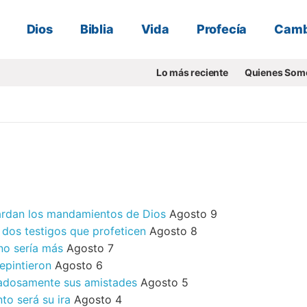
Dios
Biblia
Vida
Profecía
Camb
Lo más reciente
Quienes Som
ardan los mandamientos de Dios
Agosto 9
 dos testigos que profeticen
Agosto 8
no sería más
Agosto 7
epintieron
Agosto 6
adosamente sus amistades
Agosto 5
o será su ira
Agosto 4