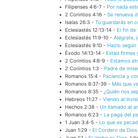
Filipenses 4:6-7 -
Por nada est
2 Corintios 4:16 -
Se renueva d
Isaías 26:3 -
Tú guardarás en 
Eclesiastés 12:13-14 -
El fin de
Eclesiastés 11:9-10 -
Alégrate, 
Eclesiastés 9:10 -
Hazlo según 
Éxodo 14:13-14 -
Estad firmes 
2 Corintios 4:8-9 -
Estamos atr
2 Corintios 1:3 -
Padre de mise
Romanos 15:4 -
Paciencia y co
Romanos 8:37-39 -
Más que v
Romanos 8:35 -
¿Quién nos se
Hebreos 11:27 -
Viendo al Invis
Hechos 2:38 -
Un llamado al a
Romanos 6:23 -
La paga del p
1 Juan 3:4-5 -
Lo que es peca
Juan 1:29 -
El Cordero de Dios
Juan 1:1 -
El Verbo es Dios
Juli