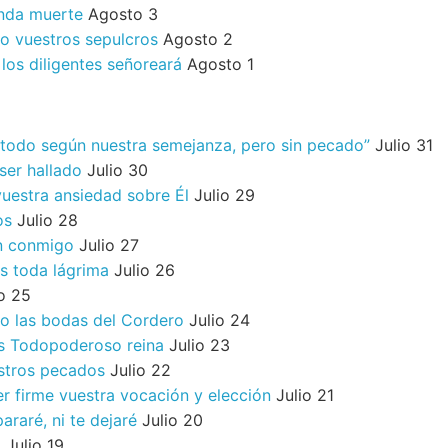
nda muerte
Agosto 3
o vuestros sepulcros
Agosto 2
los diligentes señoreará
Agosto 1
 todo según nuestra semejanza, pero sin pecado”
Julio 31
ser hallado
Julio 30
uestra ansiedad sobre Él
Julio 29
os
Julio 28
n conmigo
Julio 27
s toda lágrima
Julio 26
io 25
o las bodas del Cordero
Julio 24
os Todopoderoso reina
Julio 23
stros pecados
Julio 22
r firme vuestra vocación y elección
Julio 21
raré, ni te dejaré
Julio 20
o
Julio 19