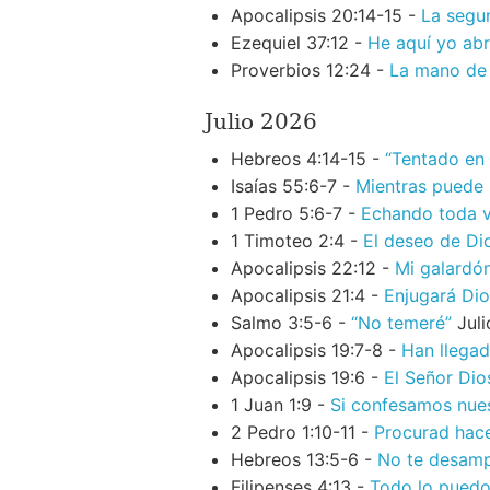
Apocalipsis 20:14-15 -
La segu
Ezequiel 37:12 -
He aquí yo abr
Proverbios 12:24 -
La mano de 
Julio 2026
Hebreos 4:14-15 -
“Tentado en
Isaías 55:6-7 -
Mientras puede 
1 Pedro 5:6-7 -
Echando toda v
1 Timoteo 2:4 -
El deseo de Di
Apocalipsis 22:12 -
Mi galardó
Apocalipsis 21:4 -
Enjugará Dio
Salmo 3:5-6 -
“No temeré”
Jul
Apocalipsis 19:7-8 -
Han llegad
Apocalipsis 19:6 -
El Señor Di
1 Juan 1:9 -
Si confesamos nue
2 Pedro 1:10-11 -
Procurad hace
Hebreos 13:5-6 -
No te desampa
Filipenses 4:13 -
Todo lo pued