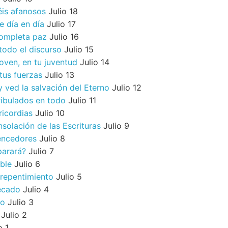
éis afanosos
Julio 18
e día en día
Julio 17
completa paz
Julio 16
 todo el discurso
Julio 15
joven, en tu juventud
Julio 14
tus fuerzas
Julio 13
y ved la salvación del Eterno
Julio 12
ibulados en todo
Julio 11
ricordias
Julio 10
nsolación de las Escrituras
Julio 9
encedores
Julio 8
parará?
Julio 7
ible
Julio 6
rrepentimiento
Julio 5
ecado
Julio 4
do
Julio 3
Julio 2
o 1