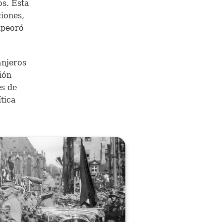
s. Esta
iones,
mpeoró
anjeros
ión
es de
tica