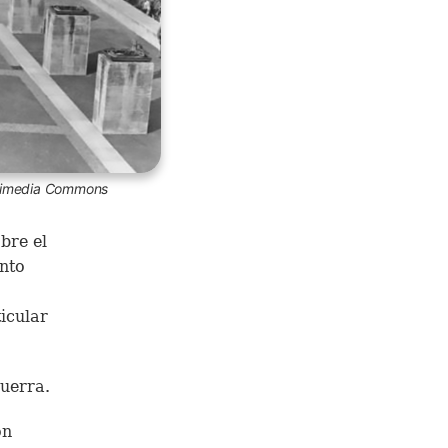
ikimedia Commons
bre el
nto
ticular
guerra.
ón