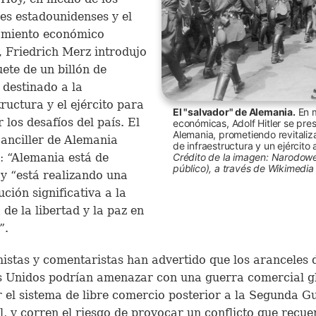
es estadounidenses y el
amiento económico
 Friedrich Merz introdujo
ete de un billón de
 destinado a la
tructura y el ejército para
El "salvador" de Alemania.
En m
 los desafíos del país. El
económicas, Adolf Hitler se pre
Alemania, prometiendo revitali
anciller de Alemania
de infraestructura y un ejército
Crédito de la imagen: Narodow
: “Alemania está de
público), a través de Wikimed
 y “está realizando una
ución significativa a la
 de la libertad y la paz en
”.
stas y comentaristas han advertido que los aranceles 
 Unidos podrían amenazar con una guerra comercial gl
 el sistema de libre comercio posterior a la Segunda G
, y corren el riesgo de provocar un conflicto que recue