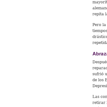
mayorit
alemane
repita 
Pero la
tiempos
drástic
repetid
Abraza
Después
reparac
sufrió 
de los 
Depresi
Las con
retirar