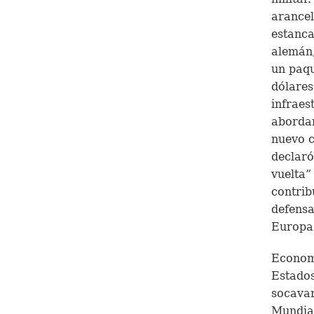
arancel
estanc
alemán,
un paqu
dólares
infraes
abordar
nuevo c
declaró
vuelta”
contrib
defensa
Europa
Economi
Estados
socavar
Mundial