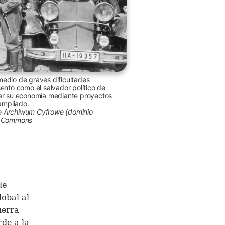
edio de graves dificultades
sentó como el salvador político de
zar su economía mediante proyectos
 ampliado.
e Archiwum Cyfrowe (dominio
ia Commons
de
obal al
uerra
rde a la