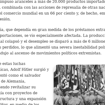
impuso aranceles a más de 20.000 productos importado
 combinada con las acciones de represalia de otras nac
el comercio mundial en un 66 por ciento y, de hecho, e
esión.
a, que dependía en gran medida de los préstamos extr
xportaciones, se vio especialmente afectada. La producc
ial colapsó y el desempleo se disparó a más de 6 millon
 perdidos, lo que alimentó una severa inestabilidad polí
dujo al ascenso de movimientos políticos extremistas.
 estas luchas
cas, Adolf Hitler surgió y
entó como el salvador
o de Alemania,
endo revitalizar su
ía con proyectos de
tructura y una expansión
. Hoy, en medio de los