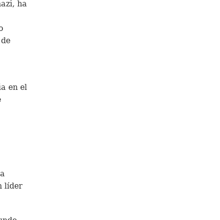
azi, ha
o
 de
a en el
e
da
 líder