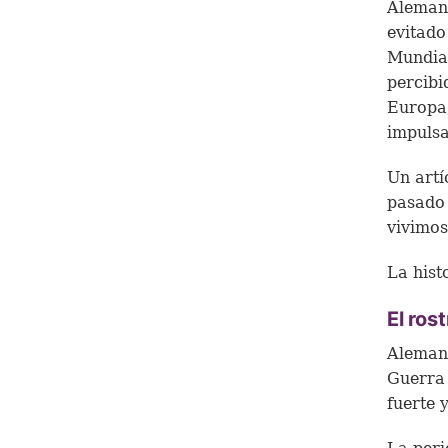
Alemani
evitado
Mundial
percibi
Europa,
impulsa
Un artí
pasado 
vivimos
La hist
El ros
Alemani
Guerra 
fuerte y