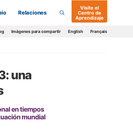
Visite el
Buscar
io
Relaciones
Centro de
Aprendizaje
og
Imágenes para compartir
English
Français
3: una
s
onal en tiempos
ituación mundial