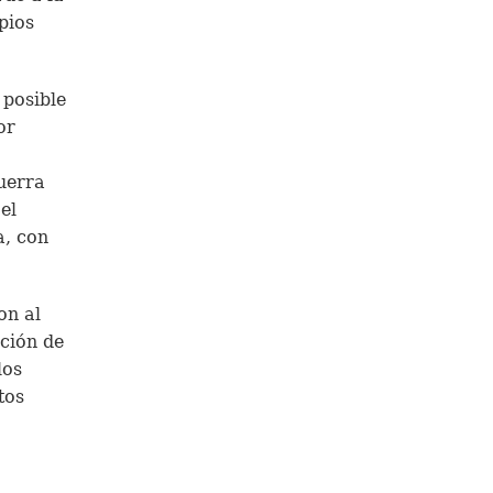
pios
 posible
or
guerra
el
a, con
on al
ción de
los
tos