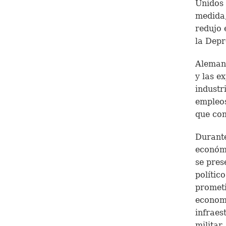
Unidos 
medida,
redujo 
la Depr
Alemani
y las e
industr
empleos
que con
Durante
económi
se pres
polític
prometi
econom
infraes
militar