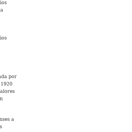
ios
na
ios
ada por
e 1920
valores
an
nses a
s