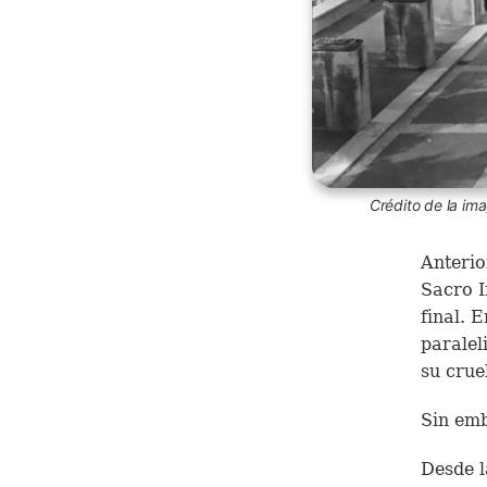
Crédito de la i
Anterio
Sacro 
final. 
paralel
su crue
Sin emb
Desde l