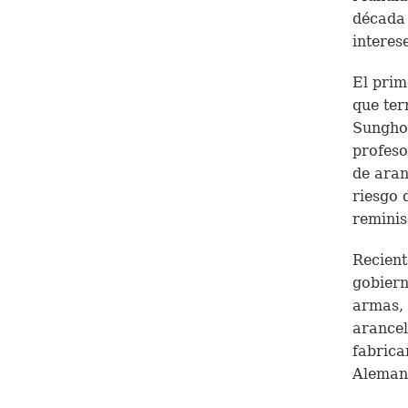
década 
interes
El prim
que ter
Sunghoo
profeso
de aran
riesgo 
reminis
Recient
gobiern
armas, 
arancel
fabrica
Aleman