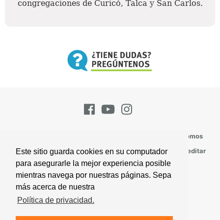
congregaciones de Curicó, Talca y San Carlos.
Pregúntenos
Suscríbase
Contacto
Quienes Somos
Todos los Temas
Perspectivas
Versículos Para Meditar
Este sitio guarda cookies en su computador
para asegurarle la mejor experiencia posible
Mapa Del Sitio
mientras navega por nuestras páginas. Sepa
más acerca de nuestra
© 2026 Iglesia de Dios, una Asociación Mundial
Política de privacidad.
Acuerdo del Visitante
Política de Privacidad