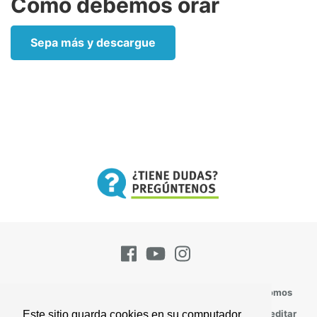
Cómo debemos orar
Sepa más y descargue
Pregúntenos
Suscríbase
Contacto
Quienes Somos
Todos los Temas
Perspectivas
Versículos Para Meditar
Este sitio guarda cookies en su computador