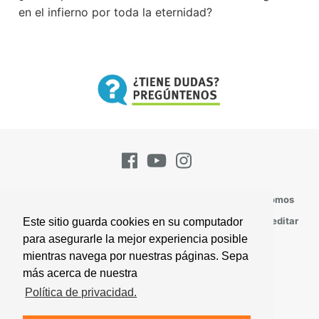
en el infierno por toda la eternidad?
Pregúntenos
Suscríbase
Contacto
Quienes Somos
Todos los Temas
Perspectivas
Versículos Para Meditar
Este sitio guarda cookies en su computador
para asegurarle la mejor experiencia posible
Mapa Del Sitio
mientras navega por nuestras páginas. Sepa
más acerca de nuestra
© 2026 Iglesia de Dios, una Asociación Mundial
Política de privacidad.
Acuerdo del Visitante
Política de Privacidad