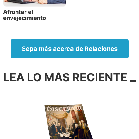
el tiempo
Afrontar el
¿Son nuestros años pocos y cortos? Sí,
envejecimiento
objetivamente hablando. Moisés escribió: “Los días
de nuestra edad son setenta años; y si en los más
robustos son ochenta años… pronto pasan” (Salmos
90:10). En el amplio contexto de la historia, esto
Sepa más acerca de Relaciones
significa que nuestra vida es casi como un punto
imperceptible.
LEA LO MÁS RECIENTE
Sé que con sólo 27 años no entiendo
por completo los desafíos de
envejecer. Pero eso no significa que
simplemente deba aceptar la moda del
antienvejecimiento y glorificar la
juventud.