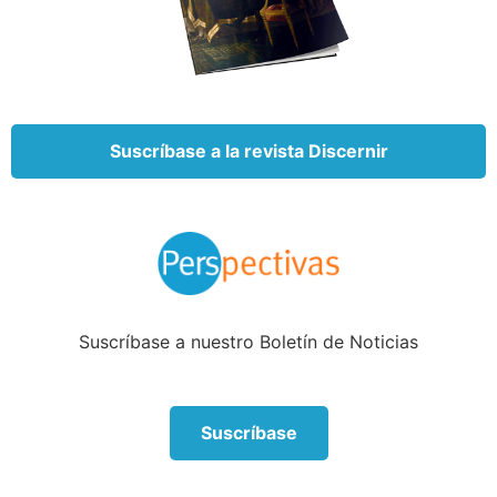
Pero la Biblia no dice que debemos aferrarnos a la
juventud porque todo lo que viene después es un
lento descenso hacia la irrelevancia.
Suscríbase a la revista Discernir
Algunos de los logros espirituales más notorios en la
Biblia fueron realizados por personas mayores.
Moisés lideró el éxodo de Israel a los 80 años.
Abraham tenía 75 cuando Dios lo llamó a ser el
padre de los fieles. Caleb se acercaba a los 85
cuando ayudó a conquistar Hebrón. Juan estaba en
el ocaso de su vida cuando escribió el último libro de
Suscríbase a nuestro Boletín de Noticias
la Biblia.
¿Significa esto que los jóvenes nunca estuvieron en
Suscríbase
el primer plano? Claro que no. David venció a Goliat
cuando era un joven adulto. Jeremías probablemente
comenzó su ministerio durante los últimos años de