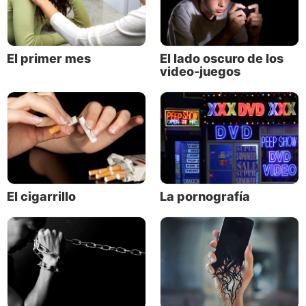
mismos.
En muchas formas nos hemos convertido
literalmente en el producto. Las corporaciones
El primer mes
El lado oscuro de los
venden nuestros datos y aún se dan el lujo de buscar
video-juegos
en nuestras conversaciones a través de nuestros
dispositivos siempre conectados.
El cigarrillo
La pornografía