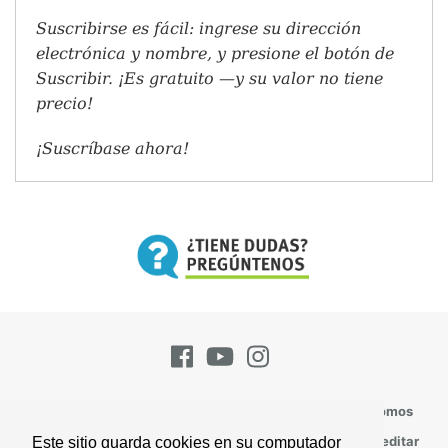
Suscribirse es fácil: ingrese su dirección
electrónica y nombre, y presione el botón de
Suscribir. ¡Es gratuito —y su valor no tiene
precio!
¡Suscríbase ahora!
Pregúntenos
Suscríbase
Contacto
Quienes Somos
Todos los Temas
Perspectivas
Versículos Para Meditar
Este sitio guarda cookies en su computador