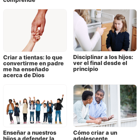
Disciplinar a los hijos:
Criar a tientas: lo que
ver el final desde el
convertirme en padre
principio
me ha enseñado
acerca de Dios
¿Acaso Dios no quiere que sus hijos se adhieran a su
estilo de vida? ¡Claro que sí! Pero no quiere que las
personas formen parte de su familia contra su
propia voluntad. Ésa sería la consecuencia de
quitarles la libertad de elegir. Estas personas serían
como robots en lugar de individuos con libre
Enseñar a nuestros
Cómo criar a un
albedrío. Dios quiere hijos que elijan ser miembros
hijos a defender la
adolescente