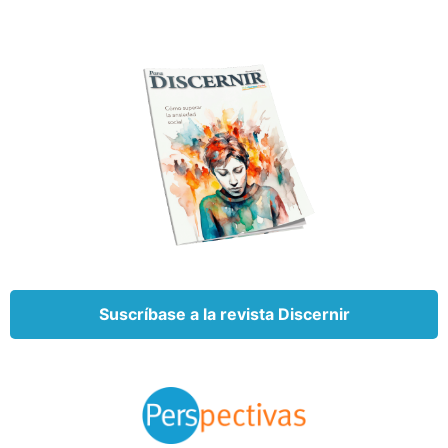
que Dios le quite la libertad de elegir.
¿Qué significa instruir a un hijo en Proverbios
22:6?
Culturalmente, el mundo occidental actual no tiene
diferentes clases sociales; todos son iguales. Esto no
era así en la época en que se escribió este versículo.
Un estatus evidente en el antiguo Israel era la
realeza, incluyendo a los príncipes, quienes recibían
un trato especial. También existían otras clases. Los
jóvenes (no las jóvenes) de la aristocracia
comenzaban su formación especializada al final de
Suscríbase a la revista Discernir
la adolescencia. Era entonces cuando aprendían
acerca de sus futuras responsabilidades.
La mayoría de los jóvenes no pertenecían a ninguna
clase social en particular y simplemente aprendían
el oficio de su padre.