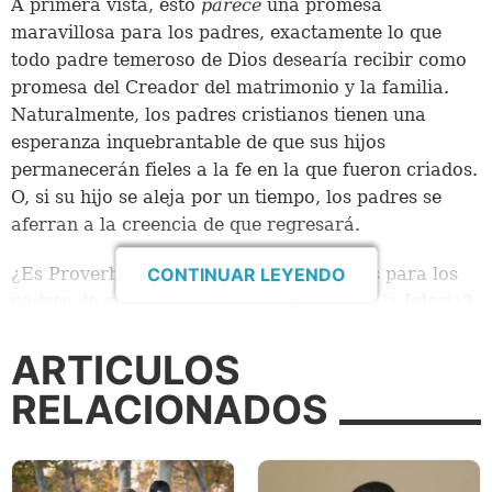
A primera vista, esto
parece
una promesa
maravillosa para los padres, exactamente lo que
todo padre temeroso de Dios desearía recibir como
promesa del Creador del matrimonio y la familia.
Naturalmente, los padres cristianos tienen una
esperanza inquebrantable de que sus hijos
permanecerán fieles a la fe en la que fueron criados.
O, si su hijo se aleja por un tiempo, los padres se
aferran a la creencia de que regresará.
CONTINUAR LEYENDO
¿Es Proverbios 22:6 una garantía de Dios para los
padres de que sus hijos permanecerán en la Iglesia?
Lamentablemente, no lo es. ¿Acaso muchos
comentaristas, consejeros y oradores modernos
ARTICULOS
explican este versículo como una garantía? Sí, lo
RELACIONADOS
hacen. Pero, lamentablemente, esto es un
malentendido.
Las promesas de Dios incluyen numerosos beneficios