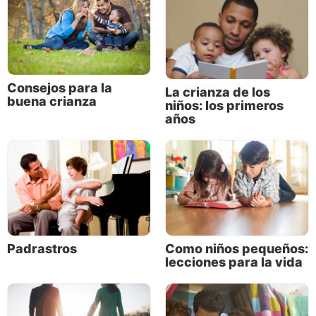
por obedecer su camino de vida. Pero no incluyen
una garantía para los padres de que los hijos
criados fielmente mantendrán la fe como adultos.
Estilos de aprendizaje interpretados en el
Consejos para la
La crianza de los
versículo
buena crianza
niños: los primeros
años
Padrastros
Como niños pequeños:
lecciones para la vida