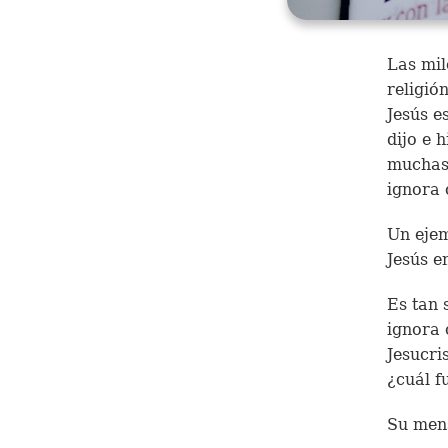
Las mil
religió
Jesús e
dijo e 
muchas 
ignora 
Un ejem
Jesús e
Es tan 
ignora 
Jesucri
¿cuál f
Su mens