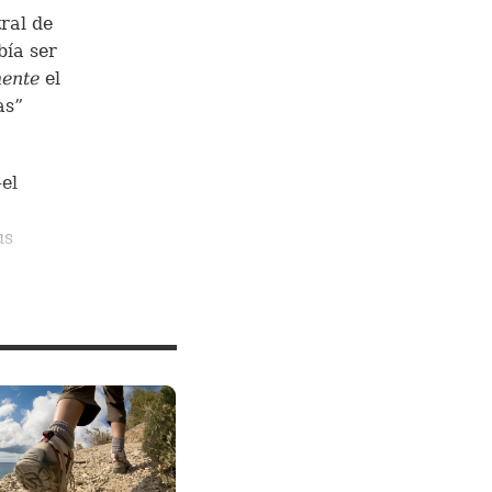
ral de
bía ser
ente
el
as”
el
us
 de Dios
 el
e
e un