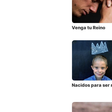
Reino d
Hay muc
9:35 di
las sin
Venga tu Reino
toda en
En una 
una zon
persona
(Lucas 
otras c
esto he
Nacidos para ser 
Dejemos
Jesucri
Tierra 
Ese era