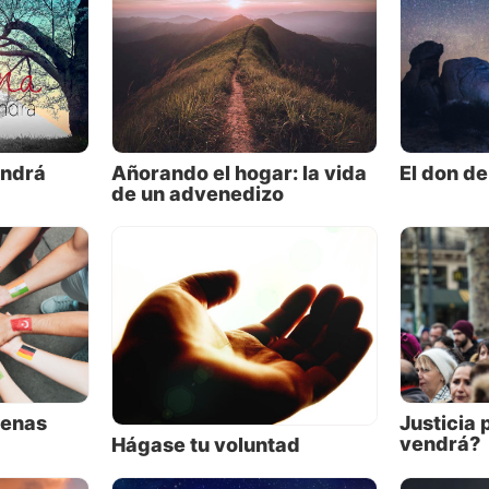
idad de estar en el Reino de Dios.
 que Jesús hizo durante su ministerio terrenal conduce
nte al Reino de Dios. Por eso resumió su mensaje llam
io del Reino de Dios
.
dónde está ese mensaje en la corriente principal del
endrá
Añorando el hogar: la vida
El don de
nismo actual?
de un advenedizo
uenas
Justicia
vendrá?
Hágase tu voluntad