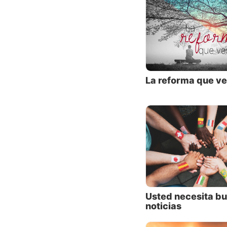
oportun
Todo lo
finalme
evangel
Pero, ¿
La reforma que v
cristia
Usted necesita b
noticias