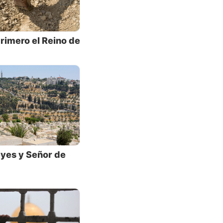
rimero el Reino de
be como
ida,
do una
 ¿Su
eyes y Señor de
a
esús
rca del