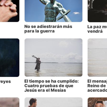
e Dios!
has escrituras que reafirman este hecho. Por ejemplo
ce: “Recorría Jesús todas las ciudades y aldeas, enseña
agogas de ellos, y predicando el evangelio del reino, y 
No se adiestrarán más
La paz m
fermedad y toda dolencia en el pueblo”.
para la guerra
vendrá
ocasión de su ministerio, Jesús estaba a punto de aban
a donde había estado predicando durante algún tiempo
s de esa zona trataron de persuadirlo para que no se f
4:42). La respuesta de Jesús fue: “Es necesario que tam
iudades anuncie el evangelio del reino de Dios; porque 
 sido enviado” (v. 43).
El mensaj
El tiempo se ha cumplido:
reyes
 que esto se decante.
Reino de 
Cuatro pruebas de que
acercad
Jesús era el Mesías
sto dijo que uno de sus propósitos principales al venir a 
era predicar acerca del Reino de Dios. Ese era su evang
 su mensaje. Ese era su propósito. Eso fue lo que lo imp