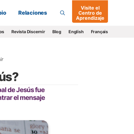
Visite el
Buscar
io
Relaciones
Centro de
Aprendizaje
os
Revista Discernir
Blog
English
Français
ir
sús?
al de Jesús fue
ntrar el mensaje