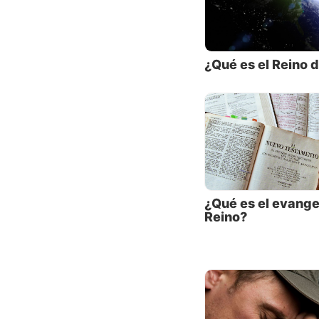
mensaje
La mayo
¿Qué es el Reino 
declara
el evan
muerte 
búsqued
diferen
Pero, ¿
mensaje
¿Qué es el evange
Reino?
Un estu
exactam
Veamos 
vino a 
declara