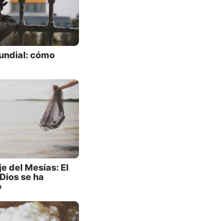
, Mateo
ndo en
sanando
undial: cómo
donar
. Las
uera
bién a
para
e del Mesías: El
Dios se ha
o
la
elio.
ulsó y