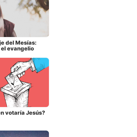
el
ateo
ensaje
e del Mesías:
 el evangelio
erca
a
ía en
eino de
 hacer
én votaría Jesús?
ue en la
. Luego