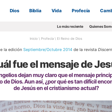
Dios
Biblia
Vida
Profecía
Camb
Lo más reciente
Quienes Som
Inicio
\
Profecía
\
El Reino de Dios
e la edición
Septiembre/Octubre 2014
de la revista
Discern
ál fue el mensaje de Je
ngelios dejan muy claro que el mensaje princip
o de Dios. Aun así, ¿por qué es tan difícil enco
de Jesús en el cristianismo actual?