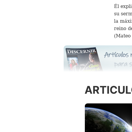
Él expl
su serm
la máxi
reino d
(Mateo 
ARTICUL
mundo c
música 