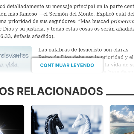
icó detalladamente su mensaje principal en la parte cent
ón más famoso —el Sermón del Monte. Explicó cuál de
ma prioridad de sus seguidores: “Mas buscad
primeram
e Dios y su justicia, y todas estas cosas os serán añadid
6:33, énfasis añadido).
Las palabras de Jesucristo son claras —
Reino de Dios debe ser la prioridad y el
aspecto más importante en la vida de s
CONTINUAR LEYENDO
seguidores. De hecho, era la base de su
mensaje del evangelio. El mensaje del
evangelio de Jesús se trataba del Reino
OS RELACIONADOS
que vendría a la Tierra.
¿Qué es el evangelio?
Evangelio
es una palabra muy común en
ristiano. Algunos piensan que se refiere a un género d
religiosa, pero en la Biblia, la palaba
evangelio
describ