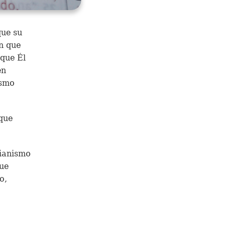
que su
n que
 que Él
en
ismo
que
tianismo
que
o,