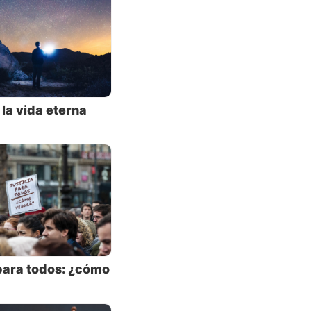
ándolo
el
 la vida eterna
 para todos: ¿cómo