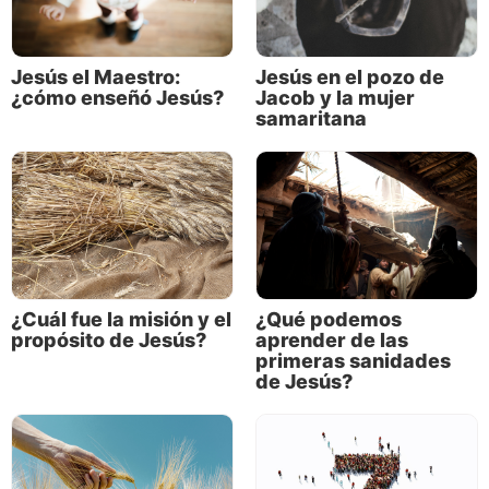
Jesús el Maestro:
Jesús en el pozo de
¿cómo enseñó Jesús?
Jacob y la mujer
samaritana
Una característica distintiva del Espíritu Santo es su
poder para ayudarnos a obedecer a Dios (Romanos
8:4-5), lo cual nos permite conocer a Cristo de una
¿Cuál fue la misión y el
¿Qué podemos
manera mucho más profunda e íntima. Cuando
propósito de Jesús?
aprender de las
obedecemos a Dios, la motivación que Jesús tuvo
primeras sanidades
durante toda su vida, pasamos de tener un
de Jesús?
conocimiento intelectual del Hijo a conocerlo por
experiencia
.
En otras palabras, aprendemos haciendo.