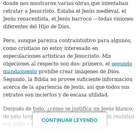
donde nos mostraron varias obras que intentaban
retratar a Jesucristo. Estaba el Jesús medieval, el
Jesús renacentista, el Jesús barroco —todas visiones
diferentes del Hijo de Dios.
Pero, aunque parezca contraintuitivo para algunos,
como cristiano no estoy interesado en
especulaciones artísticas de Jesucristo. Mis
objeciones al respecto son dos: primero, el
segundo
mandamiento
prohíbe crear imágenes de Dios.
Segundo, la Biblia no provee suficiente información
acerca de la apariencia de Jesús, así que todos sus
retratos son inciertos y de escasa utilidad.
Después de todo, ¿cómo se justifica un Jesús blanco,
de pelo largo y con aire europeo cuando en realidad
CONTINUAR LEYENDO
era judío y vivía en el Medio Oriente?
Lo cierto es que, la Biblia da muy pocos detalles