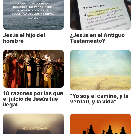
Juan 4:7-26).
Jesús el hijo del
¿Jesús en el Antiguo
hombre
Testamento?
10 razones por las que
“Yo soy el camino, y la
el juicio de Jesús fue
Jesús era justo, pero también estaba lleno de
verdad, y la vida”
ilegal
misericordia. Era audaz y valiente (Juan 2:15-16),
pero también amable y humilde (Mateo 11:29).
Reflejaba a Dios el Padre en todo aspecto.