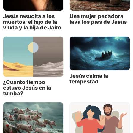
nuestro artículo en línea “
¿Podría el verdadero Jesús
ponerse de pie?
”.
Jesús resucita a los
Una mujer pecadora
muertos: el hijo de la
lava los pies de Jesús
viuda y la hija de Jairo
Jesús calma la
tempestad
¿Cuánto tiempo
estuvo Jesús en la
tumba?