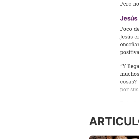
Pero no
Jesús 
Poco de
Jesús e
enseñan
positiva
“Y lleg
muchos,
cosas? 
por sus
Esto de
comenza
ARTICUL
como su
Nazaret
sorpren