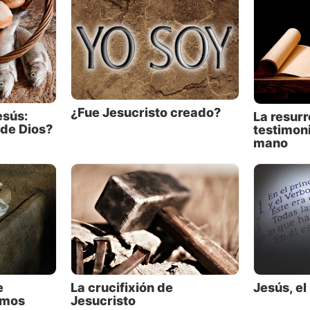
iciera obras extraordinarias.
 este el carpintero, hijo de María, hermano de Jacobo, d
s y de Simón? ¿No están también aquí con nosotros sus
s?” (v. 3). (Contrario a la idea de que María fue virgen
, los Evangelios revelan que ella y José tuvieron por lo
jos después de Jesús.)
¿Fue Jesucristo creado?
esús:
La resurr
 de Dios?
testimon
itantes de Nazaret no recordaban a
mano
como un predicador o hacedor de
s; sólo lo conocían como un carpintero
ro de una familia. El relato de Mateo
 que también lo conocían como “el hijo
pintero” (Mateo 13:55).
cia, estaban diciendo:
Tú eres sólo el
 José. Te vimos construir casas durante
e
La crucifixión de
Jesús, el
diez años. Eras una persona normal.
emos
Jesucristo
epente eres un gran predicador y hacedor de milagros?