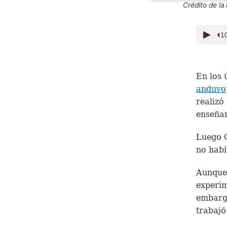
Crédito de l
En los 
anduvo
realizó
enseñan
Luego C
no habí
Aunque 
experim
embargo
trabajó