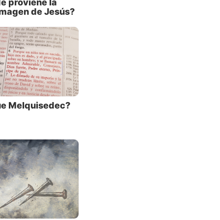
a el
e proviene la
imagen de Jesús?
No hay
, y en
udo son
al
ue Melquisedec?
también
la
nas,
2, 7-
o y