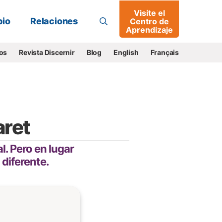
Visite el
Buscar
io
Relaciones
Centro de
Aprendizaje
os
Revista Discernir
Blog
English
Français
aret
l. Pero en lugar
 diferente.