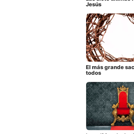
cercana
Jesús
Cristo 
con muc
social 
Juan re
(técnic
lo rech
del car
El más grande sac
aun sus
todos
Isaías 
hombres
53:3). 
crecido
La res
Pero Cr