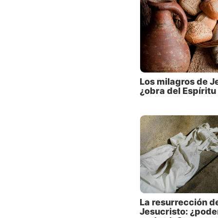
ahora h
“¿No es
de Juda
hermana
su vida
seis hi
Los milagros de J
¿obra del Espíritu
Los hab
Cristo 
milagro
y miemb
muestra
del car
En esen
hijo de
La resurrección d
más de 
Jesucristo: ¿pod
¿Y de r