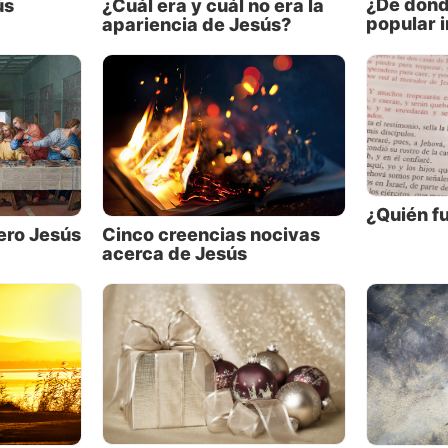
eciendo ahí más tiempo. En cambio, mencionó con calm
¿De dónd
ús
¿Cuál era y cuál no era la
popular 
apariencia de Jesús?
io de la naturaleza humana que estaba presenciando: “
 sin honra sino en su propia tierra, y entre sus parientes
” (Marcos 6:4).
s palabras, quienes más conocen a una persona a men
meros en rechazarla. La observación de Jesús es similar 
oderno: “la familiaridad produce desdén”.
¿Quién f
isto no sólo dijo esto por lo que vivió en Nazaret, sino 
ero Jesús
Cinco creencias nocivas
uaciones similares que había visto durante su tiempo en 
acerca de Jesús
y otras que leemos en las Escrituras.
siervos de Dios fueron rechazados por personas cerca
ndo a José (Génesis 37:10-11), Moisés (Éxodo 2:11-15;
 12:1), Elías (1 Reyes 19:10) y Jeremías (Jeremías 20:1-
as de las otras ciudades que visitó, Jesús fue bienvenid