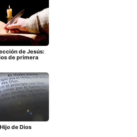
e José,
 toda
 menos
ección de Jesús:
ios de primera
 Hijo de Dios
 ¡La