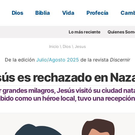
Dios
Biblia
Vida
Profecía
Camb
Lo más reciente
Quienes Som
Inicio
\
Dios
\
Jesus
De la edición
Julio/Agosto 2025
de la revista
Discernir
ús es rechazado en Naz
grandes milagros, Jesús visitó su ciudad nata
ibido como un héroe local, tuvo una recepción