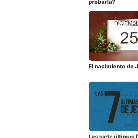
probarla?
gente i
creamo
En luga
escanda
Dado qu
acusarl
persona
El nacimiento de 
reconoc
nunca u
trató m
Conocie
primero
Probabl
persona
Las siete últimas 