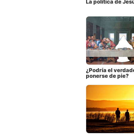
perman
La política de Jes
princip
profeta
su casa
En otra
los pri
dicho m
Pero Cr
¿Podría el verdad
por sit
ponerse de pie?
Tierra 
Muchos 
incluye
Números
10).
En much