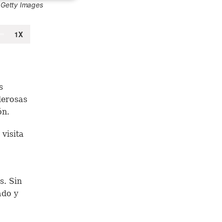
 Getty Images
s
derosas
ón.
 visita
s. Sin
ado y