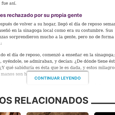
 fue así.
es rechazado por su propia gente
spués de volver a su hogar, llegó el día de reposo sema
nseñó en la sinagoga local como era su costumbre. Sus
zas sorprendieron mucho a la gente, pero no de forma
:
ado el día de reposo, comenzó a enseñar en la sinagoga;
 oyéndole, se admiraban, y decían: ¿De dónde tiene ést
¿Y qué sabiduría es ésta que le es dada, y estos milagro
 manos son hechos?” (Marcos 6:2).
CONTINUAR LEYENDO
muestra que Jesús no pasó su juventud (el período ante
r su ministerio público) enseñando o haciendo milagro
OS RELACIONADOS
gieren algunos escritos postbíblicos. Para los habitant
, sus enseñanzas y milagros parecieron venir de la nad
dió que ese Hombre, que había crecido y trabajado entr