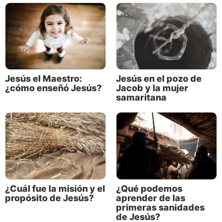
Así como Cristo se preocupó
profundamente y mostró compasión
por el hijo de la viuda y la hija de Jairo,
demostrará el mismo cuidado y la
Jesús el Maestro:
Jesús en el pozo de
misma misericordia por todo el mundo
¿cómo enseñó Jesús?
Jacob y la mujer
samaritana
cuando regrese.
Su gentileza fue una muestra maravillosa de su
perfecto equilibrio. Cuando era necesario, Jesús
podía actuar con la
audacia de un león
. Pero en
otras ocasiones, podía ser suave como un cordero.
¿Cuál fue la misión y el
¿Qué podemos
Hablando en arameo, la lengua materna de la niña,
propósito de Jesús?
aprender de las
Jesús en esencia le dijo:
primeras sanidades
de Jesús?