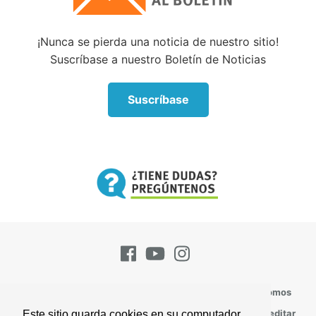
¡Nunca se pierda una noticia de nuestro sitio!
Suscríbase a nuestro Boletín de Noticias
Suscríbase
Pregúntenos
Suscríbase
Contacto
Quienes Somos
Todos los Temas
Perspectivas
Versículos Para Meditar
Este sitio guarda cookies en su computador