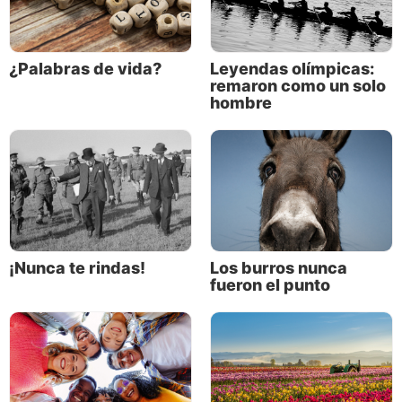
Considerando la historia previa de los tres amigos,
seguramente la desobediencia abierta no hubiera
¿Palabras de vida?
Leyendas olímpicas:
sido su primera opción. Pero en esa ocasión, era su
remaron como un solo
hombre
única
opción. Y cuando llegó el momento, lo
enfrentaron con valentía. Se rehusaron a transigir
su relación con Dios, incluso cuando eso significaba
destacar en medio de una multitud y mostrar su
desacuerdo de forma incómoda y pública, e incluso
cuando implicaba su propia muerte.
Los amigos de Daniel dijeron “No”, y lo dijeron
¡Nunca te rindas!
Los burros nunca
abiertamente.
fueron el punto
Estar avisado es estar preparado
Si necesitamos pruebas de que nuestro mundo está
bajo la influencia de Satanás el diablo, basta
considerar el hecho de que, a través de la historia,