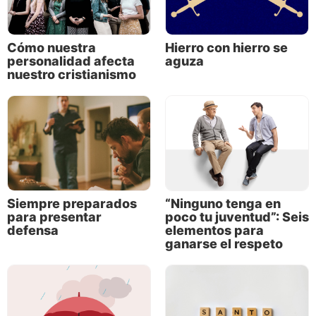
Daniel, era una prueba de vida o muerte. No había
modo de pedir una exención ni de irse a casa y
desobedecer en silencio; era la clase de edicto que se
Cómo nuestra
Hierro con hierro se
obedecía o se desafiaba abiertamente.
personalidad afecta
aguza
nuestro cristianismo
Cuando sonó la música y la multitud se inclinó al
unísono, los únicos que permanecieron de pie fueron
los amigos de Daniel. Era imposible no verlos: un
mar de cuerpos inclinados con las frentes en el suelo
y tres hombres erguidos. Fue un simple pero firme
“No”.
Siempre preparados
“Ninguno tenga en
para presentar
poco tu juventud”: Seis
defensa
elementos para
ganarse el respeto